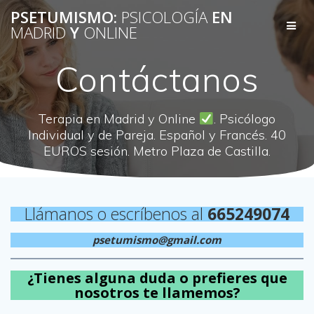
Saltar
PSETUMISMO:
PSICOLOGÍA
EN
al
MADRID
Y
ONLINE
contenido
Contáctanos
Terapia en Madrid y Online
. Psicólogo
Individual y de Pareja. Español y Francés. 40
EUROS sesión. Metro Plaza de Castilla.
Llámanos o escríbenos al
665249074
psetumismo@gmail.com
¿Tienes alguna duda o prefieres que
nosotros te llamemos?