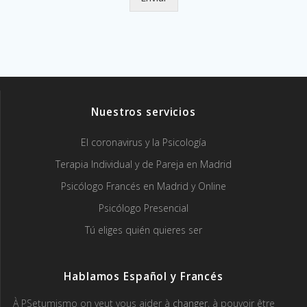
Nuestros servicios
El coronavirus y la Psicología
Terapia Individual y de Pareja en Madrid
Psicólogo Francés en Madrid y Online
Psicólogo Presencial
Tú eliges quién quieres ser
Hablamos Español y Francés
À PSetumismo on veut vous aider à
changer
, à pouvoir être