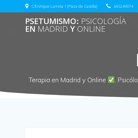
Saltar
C/Enrique Larreta 1 (Plaza de Castilla)
665249074
al
contenido
PSETUMISMO:
PSICOLOGÍA
EN
MADRID
Y
ONLINE
Terapia en Madrid y Online
. Psicól