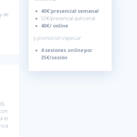
40€
/
presencial semanal
y de
50€/presencial quincenal
40€/
online
y
promoción especial
4 sesiones
online
por
35€/sesión
d),
 con
á el
ncia