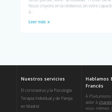
Nous croyons en la résilience, en votre capaci
à…
Leer más
Nuestros servicios
Hablamos E
Francés
El coronavirus y la Psicología
À PSetumismo 
Terapia Individual y de Pareja
aider à
change
en Madrid
vous- mêmes: s