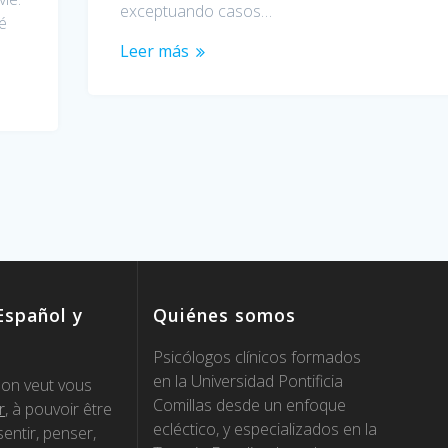
exceptuando casos…
té
Leer más
spañol y
Quiénes somos
Psicólogos clínicos formados
en la Universidad Pontificia
on veut vous
Comillas desde un enfoque
r
, à pouvoir être
ecléctico, y especializados en la
entir, penser,