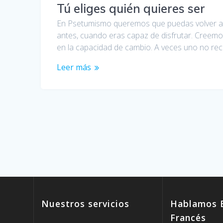
Tú eliges quién quieres ser
En Psetumismo queremos que puedas volver a ser
antes, cuando eras capaz de disfrutar. Creemos 
en la capacidad de cambio. A veces uno no r
Leer más
Nuestros servicios
Hablamos E
Francés