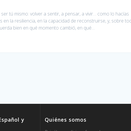
 tú mismo: volver a sentir, a pensar, a vivir… como lo hacías
en la resiliencia, en la capacidad de reconstruirse, y, sobre to
ecuerda bien en qué momento cambió, en qué…
spañol y
Quiénes somos