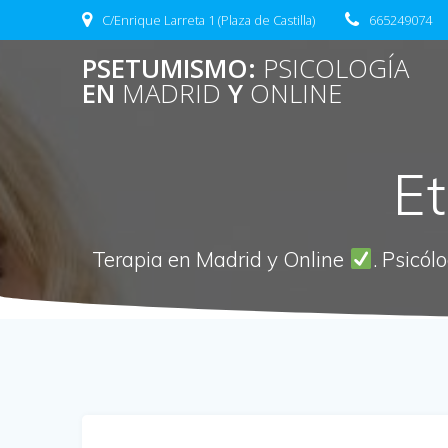
Saltar
C/Enrique Larreta 1 (Plaza de Castilla)
665249074
al
contenido
PSETUMISMO:
PSICOLOGÍA
EN
MADRID
Y
ONLINE
E
Terapia en Madrid y Online
. Psicól