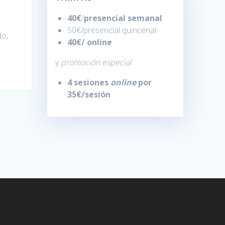
40€
/
presencial semanal
50€/presencial quincenal
do,
40€/
online
y
promoción especial
4 sesiones
online
por
35€/sesión