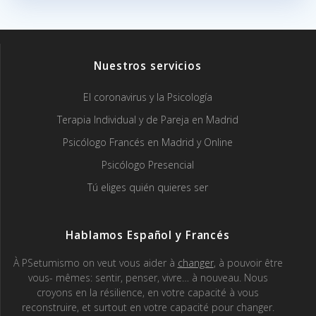
Nuestros servicios
El coronavirus y la Psicología
Terapia Individual y de Pareja en Madrid
Psicólogo Francés en Madrid y Online
Psicólogo Presencial
Tú eliges quién quieres ser
Hablamos Español y Francés
À PSetumismo on veut vous aider à
changer
, à pouvoir être
vous- mêmes: sentir, penser, vivre… à nouveau. Nous
croyons en la résilience, en votre capacité à vous
reconstruire, et surtout en votre capacité pour changer.