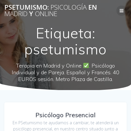
Saltar
PSETUMISMO:
PSICOLOGÍA
EN
al
MADRID
Y
ONLINE
contenido
Etiqueta:
psetumismo
Terapia en Madrid y Online
. Psicólogo
Individual y de Pareja. Español y Francés. 40
EUROS sesión. Metro Plaza de Castilla.
Psicólogo Presencial
En PSetumismo te ayudamos a cambiar, te atenderá un
psicólogo presencial, en nuestro centro situado junto a