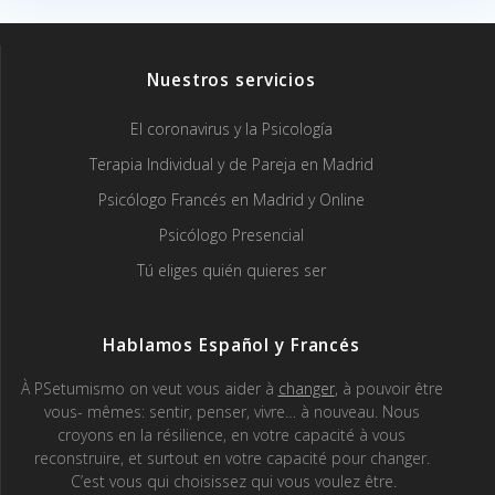
Nuestros servicios
El coronavirus y la Psicología
Terapia Individual y de Pareja en Madrid
Psicólogo Francés en Madrid y Online
Psicólogo Presencial
Tú eliges quién quieres ser
Hablamos Español y Francés
À PSetumismo on veut vous aider à
changer
, à pouvoir être
vous- mêmes: sentir, penser, vivre… à nouveau. Nous
croyons en la résilience, en votre capacité à vous
reconstruire, et surtout en votre capacité pour changer.
C’est vous qui choisissez qui vous voulez être.