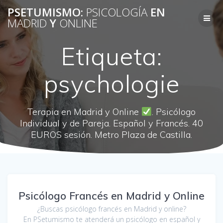
Saltar
PSETUMISMO:
PSICOLOGÍA
EN
al
MADRID
Y
ONLINE
contenido
Etiqueta:
psychologie
Terapia en Madrid y Online
. Psicólogo
Individual y de Pareja. Español y Francés. 40
EUROS sesión. Metro Plaza de Castilla.
Psicólogo Francés en Madrid y Online
¿Buscas psicólogo francés en Madrid y online?
En PSetumismo te atenderá un psicólogo en español y